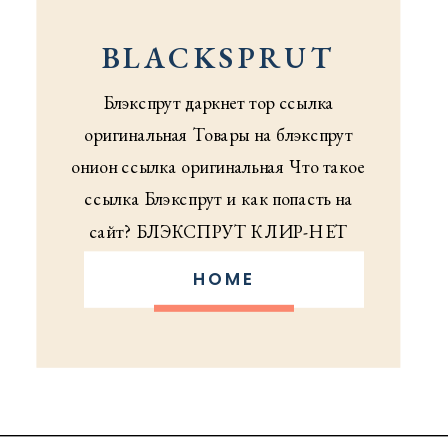
BLACKSPRUT
DARKNET
Блэкспрут даркнет тор ссылка
оригинальная Товары на блэкспрут
онион ссылка оригинальная Что такое
ссылка Блэкспрут и как попасть на
сайт? БЛЭКСПРУТ КЛИР-НЕТ
Маркетплейс Блэкуспрут даркнет —
HOME
магазин уникальных товаров для Вас
Хотите купить достаточно
специфический товар, который нельзя
найти в обычном магазине или белом
интернете? Тогда стоит обратить